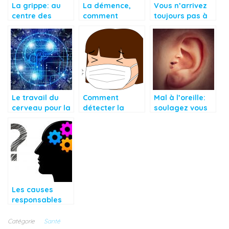
La grippe: au
La démence,
Vous n’arrivez
centre des
comment
toujours pas à
préoccupations
réduire le
arrêter le
majeurs
risque?
tabac? Essayez
quotidiennes
cette méthode!
Le travail du
Comment
Mal à l’oreille:
cerveau pour la
détecter la
soulagez vous
mémoire
cause d’une
naturellement!
allergie?
Les causes
responsables
de l’amnésie
Catégorie
Santé