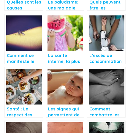
Quelles sont les
Le paludisme:
Quels peuvent
causes
une maladie
être les
entraînant
récurrente
conséquences
l’acné adulte?
de l’acte sexuel
dans
l’organisme ?
Comment se
La santé
L’excès de
manifeste le
interne, la plus
consommation
paludisme chez
importante
des
les personnes
médicaments,
victime d’elle?
toxine pour
l’organisme
Santé : Le
Les signes qui
Comment
respect des
permettent de
combattre les
heures
remarquer la
douleurs
d’alimentation
poussée
musculaires ?
dentaire chez le