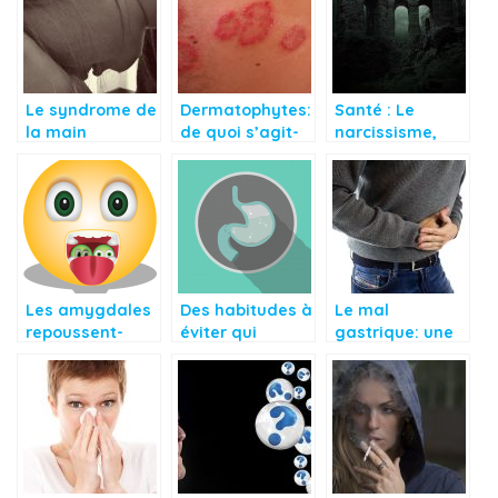
nourrisson
Le syndrome de
Dermatophytes:
Santé : Le
la main
de quoi s’agit-
narcissisme,
étrangère
il?
une forme de
problème lié au
mental
Les amygdales
Des habitudes à
Le mal
repoussent-
éviter qui
gastrique: une
elles vraiment?
aggravent votre
douleur
gastrite
permanente