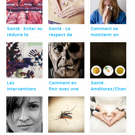
Santé : Eviter ou
Santé : Le
Comment se
réduire la
respect de
maintenir en
consommation
certaines
santé pendant
de viande rouge
notions
la saison
hivernale ?
Les
Comment en
Santé :
interventions
finir avec une
Améliorez/Chan
non
dépendance au
gez vos
médicamenteus
tabac?
habitudes
es en plein
alimentaires
essor