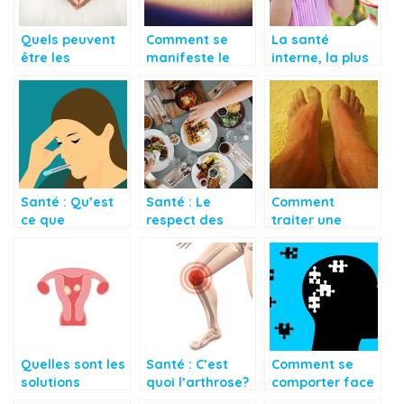
Quels peuvent
Comment se
La santé
être les
manifeste le
interne, la plus
conséquences
paludisme chez
importante
de l’acte sexuel
les personnes
dans
victime d’elle?
l’organisme ?
Santé : Qu’est
Santé : Le
Comment
ce que
respect des
traiter une
l’hyperthermie ?
heures
victime
d’alimentation
d’hyperthermie?
Quelles sont les
Santé : C’est
Comment se
solutions
quoi l’arthrose?
comporter face
disponibles pour
au cas de