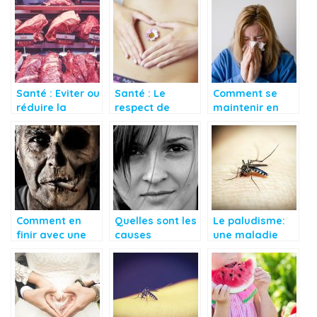
Santé : Eviter ou
Santé : Le
Comment se
réduire la
respect de
maintenir en
consommation
certaines
santé pendant
de viande rouge
notions
la saison
hivernale ?
Comment en
Quelles sont les
Le paludisme:
finir avec une
causes
une maladie
dépendance au
entraînant
récurrente
tabac?
l’acné adulte?