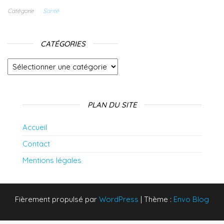
efficace contre
le bégaiement ?
Catégorie
Santé
CATÉGORIES
Catégories
PLAN DU SITE
Accueil
Contact
Mentions légales
Fièrement propulsé par
WordPress
|
Thème :
Envo Blog