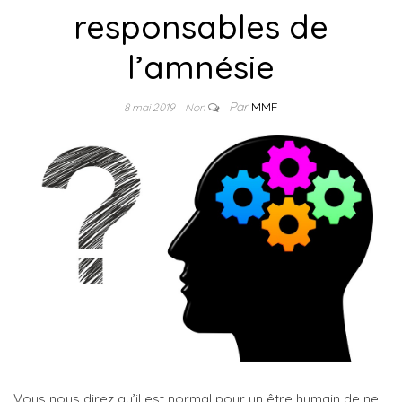
responsables de
l’amnésie
Par
MMF
8 mai 2019
Non
Vous nous direz qu’il est normal pour un être humain de ne