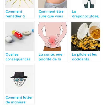
Comment
Comment être
La
remédier à
sûre que vous
drépanocytose,
l’anovulation?
êtes enceinte?
une maladie
génétique et
héréditaire
Quelles
La santé: une
La pilule et les
conséquences
priorité de la
accidents
les avortements
plus grande
vasculaires
réguliers
importance
cérébraux!
peuvent
engendrer dans
le long terme
chez les
femmes?
Comment lutter
de manière