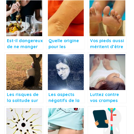
remédier aux
pertes de
fibromes
mémoire ?
utérins?
Est-il dangereux
Quelle origine
Vos pieds aussi
de ne manger
pour les
méritent d’être
que le soir
démangeaisons
en santé!
avant le
de la peau?
coucher?
Les risques de
Les aspects
Luttez contre
la solitude sur
négatifs de la
vos crampes
votre bien-être
personnalité à
menstruelles
changer
avec ces
astuces