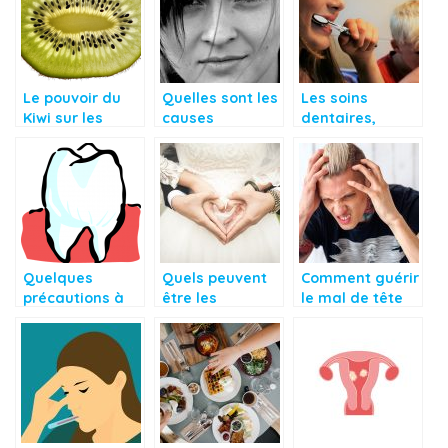
Le pouvoir du
Quelles sont les
Les soins
Kiwi sur les
causes
dentaires,
cancers
entraînant
quelques
l’acné adulte?
conseils et
astuces
Quelques
Quels peuvent
Comment guérir
précautions à
être les
le mal de tête
prendre pour
conséquences
de façon
éviter le mal de
de l’acte sexuel
stratégique ?
dent
dans
l’organisme ?