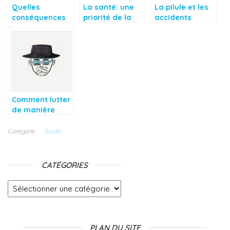
Quelles
La santé: une
La pilule et les
conséquences
priorité de la
accidents
les avortements
plus grande
vasculaires
réguliers
importance
cérébraux!
peuvent
engendrer dans
le long terme
chez les
femmes?
Comment lutter
de manière
efficace contre
le bégaiement ?
Catégorie
Santé
CATÉGORIES
Catégories
PLAN DU SITE