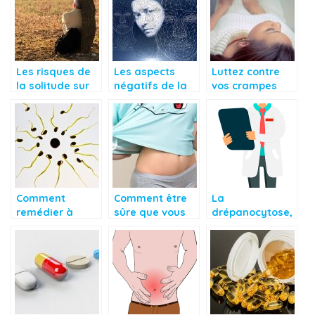
coucher?
Les risques de
Les aspects
Luttez contre
la solitude sur
négatifs de la
vos crampes
votre bien-être
personnalité à
menstruelles
changer
avec ces
astuces
Comment
Comment être
La
remédier à
sûre que vous
drépanocytose,
l’anovulation?
êtes enceinte?
une maladie
génétique et
héréditaire