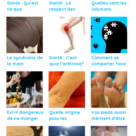
Santé : Qu’est
Santé : Le
Quelles sont les
ce que
respect des
solutions
l’hyperthermie ?
heures
disponibles pour
d’alimentation
remédier aux
fibromes
utérins?
Le syndrome de
Santé : C’est
Comment se
la main
quoi l’arthrose?
comporter face
étrangère
au cas de
pertes de
mémoire ?
Est-il dangereux
Quelle origine
Vos pieds aussi
de ne manger
pour les
méritent d’être
que le soir
démangeaisons
en santé!
avant le
de la peau?