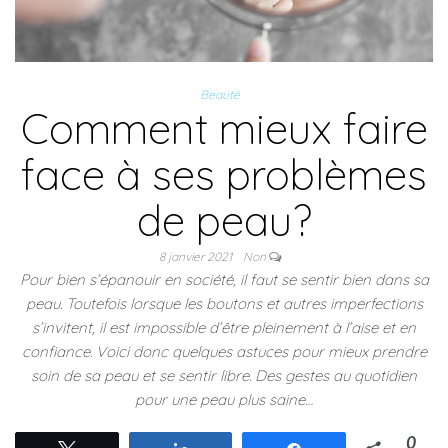
Beauté
Comment mieux faire
face à ses problèmes
de peau?
8 janvier 2021
Non
Pour bien s’épanouir en société, il faut se sentir bien dans sa
peau. Toutefois lorsque les boutons et autres imperfections
s’invitent, il est impossible d’être pleinement à l’aise et en
confiance. Voici donc quelques astuces pour mieux prendre
soin de sa peau et se sentir libre. Des gestes au quotidien
pour une peau plus saine…
0