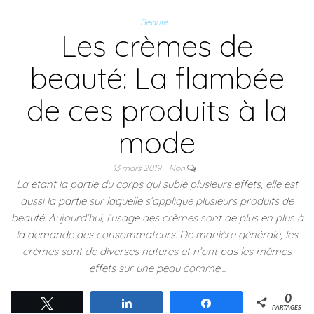
Beauté
Les crèmes de
beauté: La flambée
de ces produits à la
mode
13 mars 2019
Non
La étant la partie du corps qui subie plusieurs effets, elle est
aussi la partie sur laquelle s’applique plusieurs produits de
beauté. Aujourd’hui, l’usage des crèmes sont de plus en plus à
la demande des consommateurs. De manière générale, les
crèmes sont de diverses natures et n’ont pas les mêmes
effets sur une peau comme…
0
Tweetez
Partagez
Partagez
PARTAGES