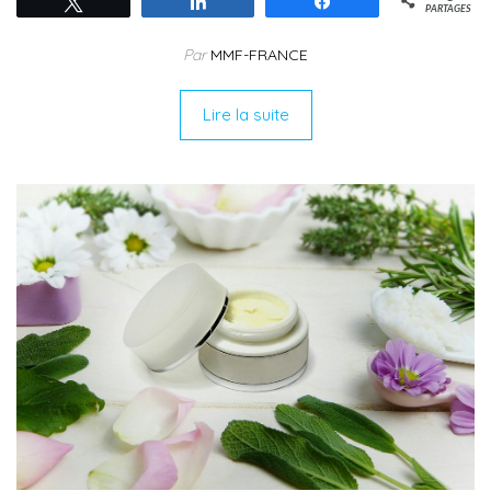
Tweetez
Partagez
Partagez
PARTAGES
Par
MMF-FRANCE
Lire la suite