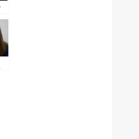
,
,
ue