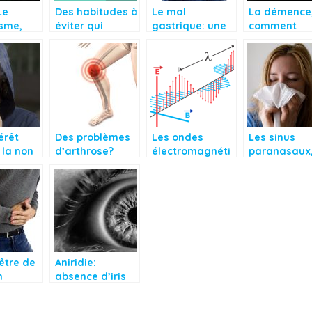
Le
Des habitudes à
Le mal
La démence
isme,
éviter qui
gastrique: une
comment
me de
aggravent votre
douleur
réduire le
e lié au
gastrite
permanente
risque?
érêt
Des problèmes
Les ondes
Les sinus
 la non
d’arthrose?
électromagnéti
paranasaux
mation
Voici ce qu’il
ques sont-elles
qu’est ce q
c?
faut faire
véritablement
c’est?
néfastes pour
l’Homme?
être de
Aniridie:
n
absence d’iris
é vitale