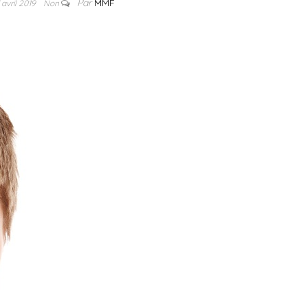
Par
MMF
 avril 2019
Non