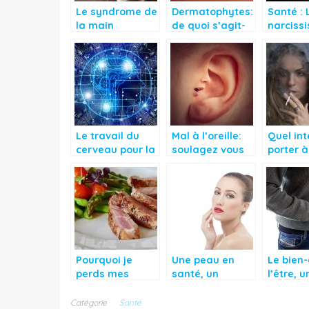
Le syndrome de
Dermatophytes:
Santé : 
la main
de quoi s’agit-
narciss
étrangère
il?
une for
problèm
mental
Le travail du
Mal à l’oreille:
Quel int
cerveau pour la
soulagez vous
porter à
mémoire
naturellement!
consom
du taba
Pourquoi je
Une peau en
Le bien-
perds mes
santé, un
l’être, u
cheveux?
élément de vie
nécessit
essentiel
Catégorie
Santé