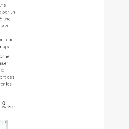
èvre
e par un
 à une
 sont
ant que
rippe.
sonne
aiser
 la
port des
er les
0
PARTAGES