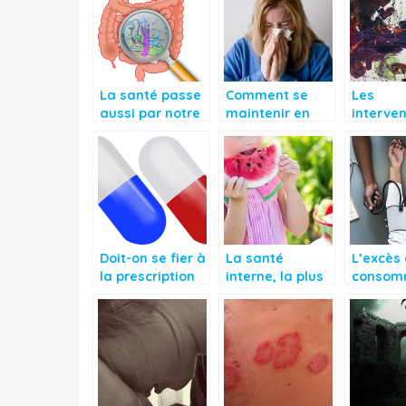
La santé passe
Comment se
Les
aussi par notre
maintenir en
interven
alimentation
santé pendant
non
la saison
médica
hivernale ?
es en pl
essor
Doit-on se fier à
La santé
L’excès
la prescription
interne, la plus
consom
du médécin ou
importante
des
à la notice
médica
avant le
toxine p
traitement?
l’organ