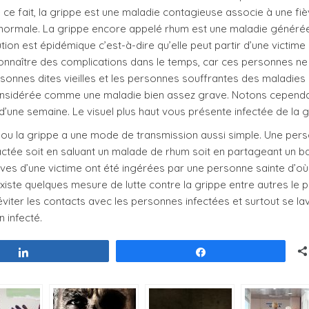
 De ce fait, la grippe est une maladie contagieuse associe à une fi
 normale. La grippe encore appelé rhum est une maladie généré
tion est épidémique c’est-à-dire qu’elle peut partir d’une victime
onnaître des complications dans le temps, car ces personnes ne
onnes dites vieilles et les personnes souffrantes des maladies
 considérée comme une maladie bien assez grave. Notons cepend
d’une semaine. Le visuel plus haut vous présente infectée de la g
um ou la grippe a une mode de transmission aussi simple. Une per
actée soit en saluant un malade de rhum soit en partageant un b
ves d’une victime ont été ingérées par une personne sainte d’où
existe quelques mesure de lutte contre la grippe entre autres le 
viter les contacts avec les personnes infectées et surtout se lav
n infecté.
Partagez
Partagez