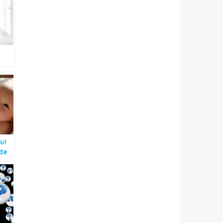
gée
ui
de
a
z le