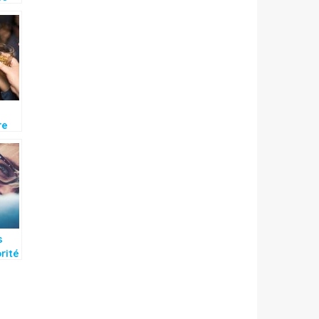
 ?
re
l en
s
rité