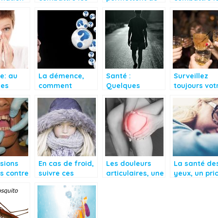
céphalées sans
remarquer la
douleurs
ments,
prise de
poussée
musculaires
our
calmants
dentaire chez le
isme
nourrisson
e: au
La démence,
Santé :
Surveillez
des
comment
Quelques
toujours vot
pations
réduire le
bienfaits de la
taux d’alcoo
risque?
marche
soirée
ennes
usions
En cas de froid,
Les douleurs
La santé de
s contre
suivre ces
articulaires, une
yeux, un prio
ies
conseils
nécessité
absolue
d’accorder une
attention
particulière