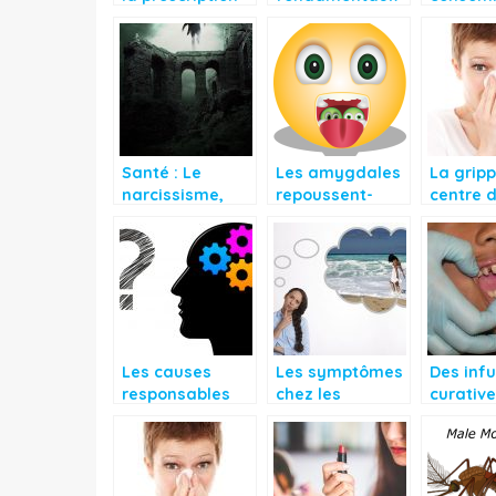
du médécin ou
du mal
des
à la notice
gastrique
médica
avant le
toxine p
traitement?
l’organ
Santé : Le
Les amygdales
La gripp
narcissisme,
repoussent-
centre 
une forme de
elles vraiment?
préoccu
problème lié au
majeurs
mental
quotidi
Les causes
Les symptômes
Des inf
responsables
chez les
curative
de l’amnésie
personnes
les carr
atteintes
d’amnésie