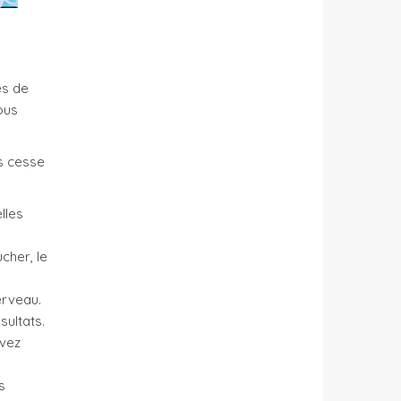
es de
ous
s cesse
lles
cher, le
erveau.
sultats.
evez
s