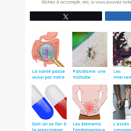
tâches à accomplir, etc; si vous pouvez note
Tweetez
La santé passe
Paludisme: une
Les
aussi par notre
maladie
interven
alimentation
tropicale très
non
redoutée
médica
es en pl
essor
Doit-on se fier à
Les éléments
L’excès
la prescription
fondamentaux
consom