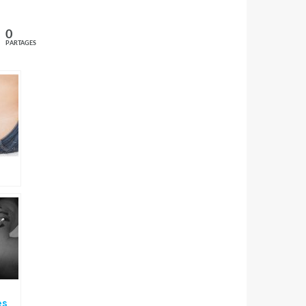
0
PARTAGES
x
es