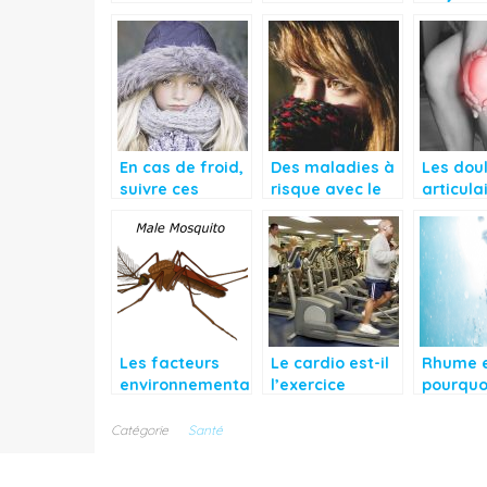
leur cycle
malaise
taux d’a
menstruel, une
psychologique ?
soirée
affaire pas du
tout évidente
En cas de froid,
Des maladies à
Les dou
suivre ces
risque avec le
articula
conseils
froid
nécessi
d’accor
attenti
particul
Les facteurs
Le cardio est-il
Rhume e
environnementa
l’exercice
pourquo
ux dans le
physique
revienne
procès
prioritaire pour
souvent
Catégorie
Santé
d’acquisition du
une bonne
paludisme
santé ?