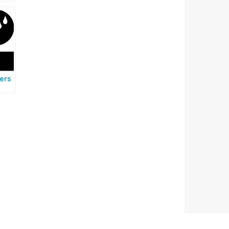
es
la
ers
a