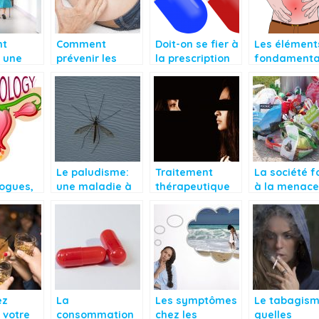
t
Comment
Doit-on se fier à
Les élément
r une
prévenir les
la prescription
fondament
e âgée
douleurs aux
du médécin ou
du mal
hanches?
à la notice
gastrique
?
avant le
traitement?
Le paludisme:
Traitement
La société f
ogues,
une maladie à
thérapeutique
à la menace
ndent à
titre curative
contre le
pollution de
ortes de
narcissisme
déchets
ns
ez
La
Les symptômes
Le tabagism
 votre
consommation
chez les
quelles