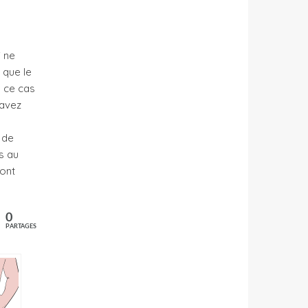
i ne
 que le
s ce cas
’avez
 de
s au
ront
0
PARTAGES