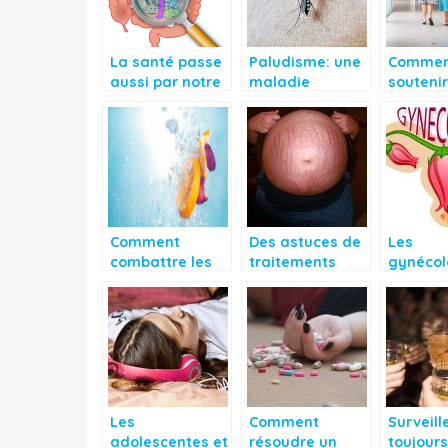
La santé passe
Paludisme: une
Commen
aussi par notre
maladie
souteni
alimentation
tropicale très
personn
redoutée
dans la
maladie
Comment
Des astuces de
Les
combattre les
traitements
gynécol
céphalées sans
contre les
ils répo
prise de
vergetures
toutes s
calmants
questio
Les
Comment
Surveill
adolescentes et
résoudre un
toujours