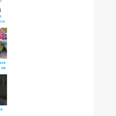
s
aux
ace
 de
s
e: