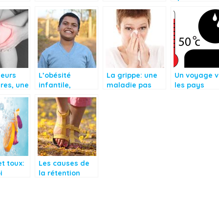
lcool en
des opioïdes, un
personnes
conséquenc
gros risque de
atteintes
directes sur 
mort subite
d’amnésie
santé?
leurs
L’obésité
La grippe: une
Un voyage v
ires, une
infantile,
maladie pas
les pays
té
quelques
négligeable
chauds:
der une
pratiques
chez les
comment
on
sportives pour
personnes
préserver s
ière
lutter contre
vieillissantes
santé?
cela
t toux:
Les causes de
i
la rétention
nt-ils si
d’eau
?
(oedèmes)