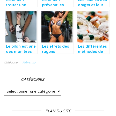
traiter une
prévenir les
doigts et leur
victime
grossesses
rôle dans notre
d’hyperthermie?
indésirées ?
santé
Le bilan est une
Les effets des
Les différentes
des manières
rayons
méthodes de
de prévenir les
ultraviolets et
contraception
maladies
l’importance
pour limiter les
Catégorie
Prévention
graves
des lunettes
naissances
solaires
CATÉGORIES
Catégories
PLAN DU SITE