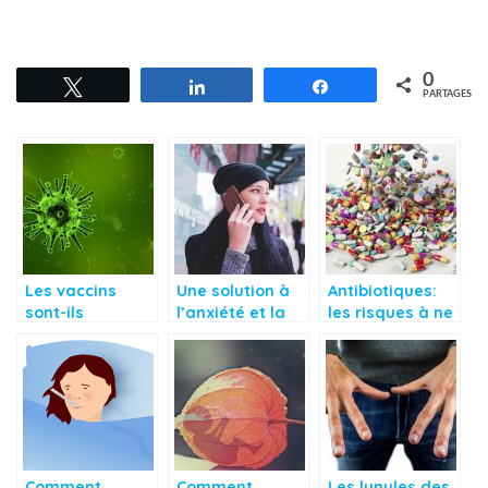
0
Tweetez
Partagez
Partagez
PARTAGES
Les vaccins
Une solution à
Antibiotiques:
sont-ils
l’anxiété et la
les risques à ne
vraiment
dépression
pas prendre
risqués?
grâce au
smartphone
Comment
Comment
Les lunules des