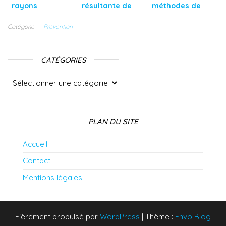
rayons
résultante de
méthodes de
ultraviolets et
plusieurs
contraception
l’importance
maladies
pour limiter les
Catégorie
Prévention
des lunettes
graves
naissances
solaires
CATÉGORIES
Catégories
PLAN DU SITE
Accueil
Contact
Mentions légales
Fièrement propulsé par
WordPress
|
Thème :
Envo Blog