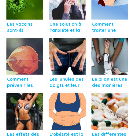
Les vaccins
Une solution à
Comment
sont-ils
l’anxiété et la
traiter une
vraiment
dépression
victime
risqués?
grâce au
d’hyperthermie?
smartphone
Comment
Les lunules des
Le bilan est une
prévenir les
doigts et leur
des manières
grossesses
rôle dans notre
de prévenir les
indésirées ?
santé
maladies
graves
Les effets des
L’obésité est la
Les différentes