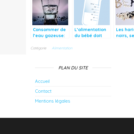
Consommer de
L’alimentation
Les hari
l’eau gazeuse:
du bébé doit
noirs, s
bonne ou
être disciplinée
très nutr
mauvaise idée?
le long de la
Catégorie
Alimentation
journée
PLAN DU SITE
Accueil
Contact
Mentions légales