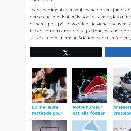
Tous les aliments périssables ne doivent jamais 
parce que, pendant qu’ils sont au centre, les ali
aliments peut pé. La volaille et la viande peuve
froide, mais assurez-vous que l’eau est changée 
utilisés immédiatement. Si le temps est un facteur
Tweetez
La meilleure
Notre humeur
Améliore
méthode pour
est-elle fontion
pressio
garder la ligne
de ce que nous
artériel
mangeons?
les myrt
quotidie