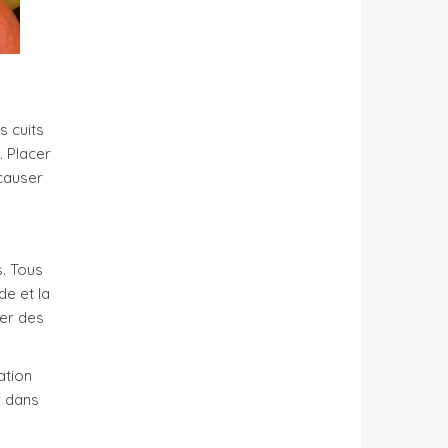
s cuits
. Placer
 causer
s. Tous
de et la
ser des
ation
r dans