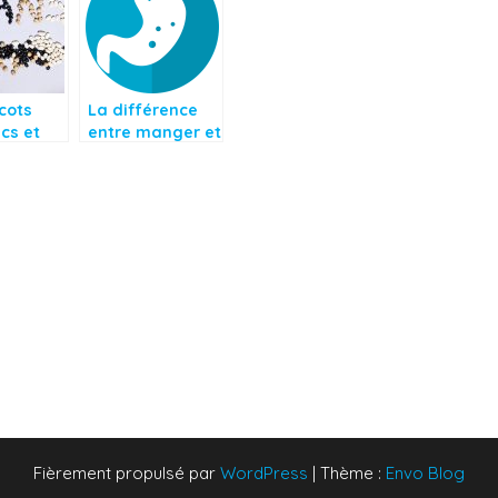
cots
La différence
ecs et
entre manger et
itifs
se nourrir
Fièrement propulsé par
WordPress
|
Thème :
Envo Blog