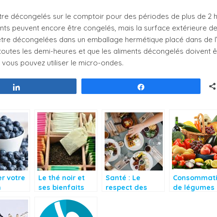
être décongelés sur le comptoir pour des périodes de plus de 2 
ments peuvent encore être congelés, mais la surface extérieure d
nt être décongelées dans un emballage hermétique placé dans de l
toutes les demi-heures et que les aliments décongelés doivent ê
, vous pouvez utiliser le micro-ondes.
Partagez
Partagez
r votre
Le thé noir et
Santé : Le
Consommat
n
ses bienfaits
respect des
de légumes 
le avec
pour la santé
heures
fruits, secre
illes au
d’alimentation
bonne santé
n!