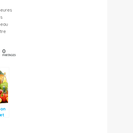
heures
es
’eau
tre
0
PARTAGES
ion
et
t du