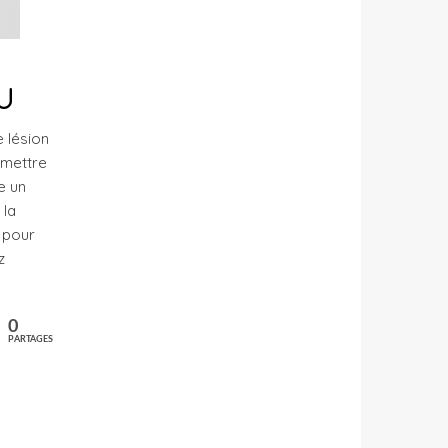
U
e lésion
rmettre
e un
 la
s pour
z
0
PARTAGES