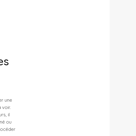
es
er une
 voir.
s, il
gné ou
procéder